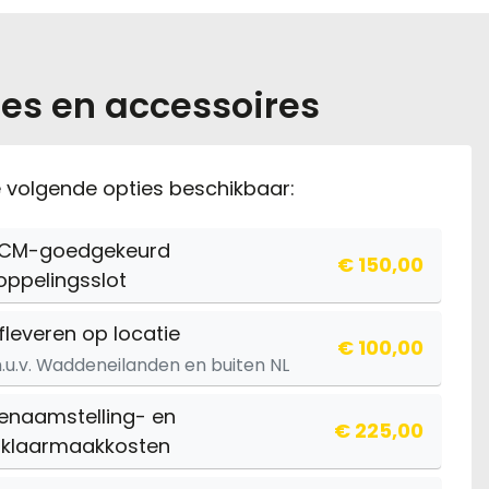
es en accessoires
de volgende opties beschikbaar:
CM-goedgekeurd
€ 150,00
oppelingsslot
fleveren op locatie
€ 100,00
.u.v. Waddeneilanden en buiten NL
enaamstelling- en
€ 225,00
ijklaarmaakkosten