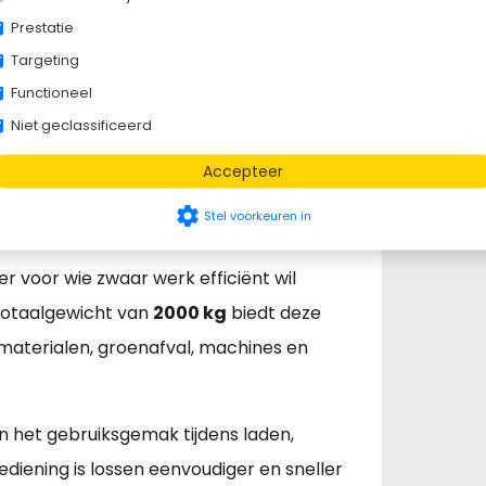
Prestatie
Targeting
Functioneel
Niet geclassificeerd
Accepteer
settings
Stel voorkeuren in
r voor wie zwaar werk efficiënt wil
totaalgewicht van
2000 kg
biedt deze
aterialen, groenafval, machines en
n het gebruiksgemak tijdens laden,
diening is lossen eenvoudiger en sneller