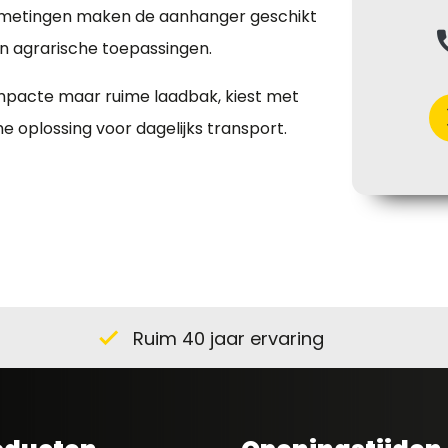
 afmetingen maken de aanhanger geschikt
ph
en agrarische toepassingen.
acte maar ruime laadbak, kiest met
chev
 oplossing voor dagelijks transport.
Ruim 40 jaar ervaring
check