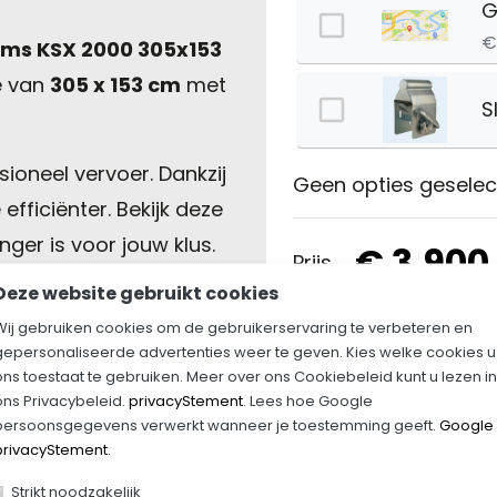
G
€
ms KSX 2000 305x153
e van
305 x 153 cm
met
S
sioneel vervoer. Dankzij
Geen opties geselec
 efficiënter. Bekijk deze
ger is voor jouw klus.
€ 3,900
Prijs
Deze website gebruikt cookies
€ 3,900.00 incl. btw
Wij gebruiken cookies om de gebruikerservaring te verbeteren en
gepersonaliseerde advertenties weer te geven. Kies welke cookies u
picture_as_p
ons toestaat te gebruiken. Meer over ons Cookiebeleid kunt u lezen in
ons Privacybeleid.
privacyStement
. Lees hoe Google
persoonsgegevens verwerkt wanneer je toestemming geeft.
Google
privacyStement
.
Strikt noodzakelijk