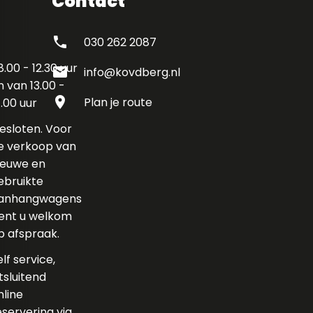
Contact
phone
030 262 2087
8.00 - 12.30 uur
mail
info@kovdberg.nl
n van 13.00 -
location_on
Plan je route
7.00 uur
esloten. Voor
e verkoop van
ieuwe en
ebruikte
anhangwagens
ent u welkom
p afspraak.
elf service,
itsluitend
nline
eservering via