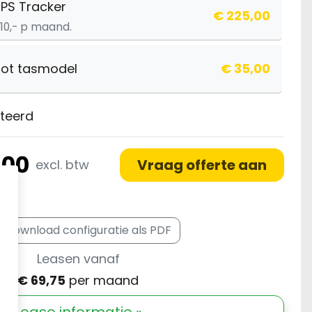
PS Tracker
€ 225,00
10,- p maand.
lot tasmodel
€ 35,00
teerd
.00
Vraag offerte aan
excl. btw
df
Download configuratie als PDF
Leasen vanaf
€ 69,75
per maand