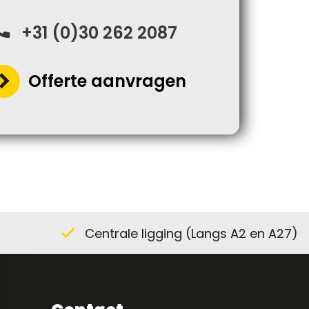
one
+31 (0)30 262 2087
ron_right
Offerte aanvragen
Centrale ligging (Langs A2 en A27)
check