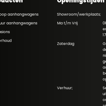
oducten
Openingstijden
oop aanhangwagens
Showroom/werkplaats;
uur aanhangwagens
Ma t/m Vrij
0
e
sions
1
rhoud
Zaterdag
G
d
n
g
a
b
o
Verhuur;
S
u
o
r