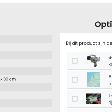
Opti
Bij dit product zijn 
S
k
A
 x 30 cm
m
T
r