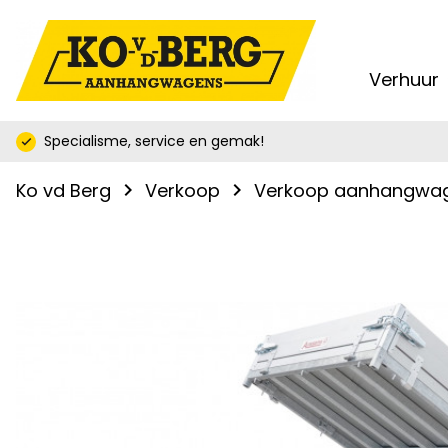
Verhuur
keyb
Specialisme, service en gemak!
check
Ko vd Berg
Verkoop
Verkoop aanhangwa
navigate_next
navigate_next