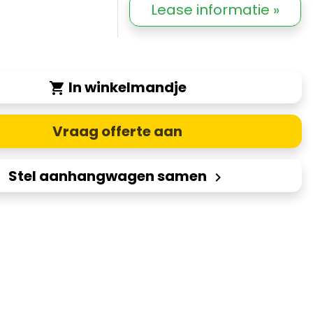
Lease informatie »
In winkelmandje
shopping_cart
Vraag offerte aan
Stel aanhangwagen samen
keyboard_arrow_right