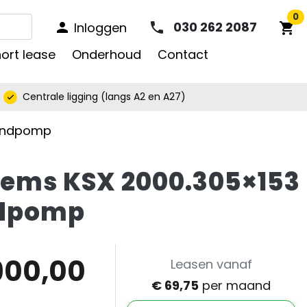


0
030 262 2087
Inloggen
phone
person
shopping_cart
ort lease
Onderhoud
Contact
Centrale ligging (langs A2 en A27)
check
Handpomp
ems KSX 2000.305×153
dpomp
900,00
Leasen vanaf
€ 69,75
per maand