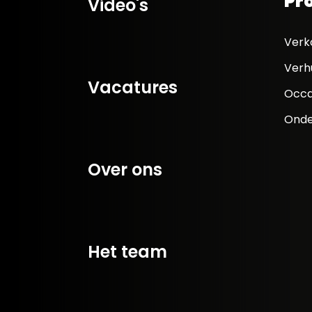
Pr
Video's
Verk
Verh
Vacatures
Occa
Onde
Over ons
Het team