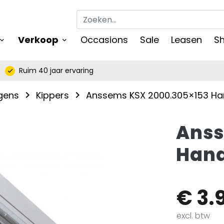
Verkoop
Occasions
Sale
Leasen
Sh
keyboard_arrow_down
oard_arrow_down
Ruim 40 jaar ervaring
check
gens
Kippers
Anssems KSX 2000.305×153 
navigate_next
navigate_next
Anss
Han
€ 3.
excl. btw