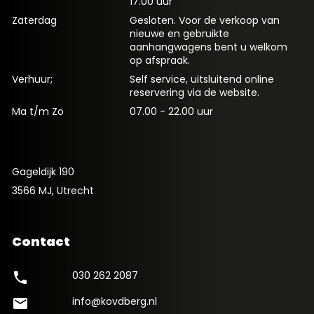
17.00 uur
Zaterdag
Gesloten. Voor de verkoop van
nieuwe en gebruikte
aanhangwagens bent u welkom
op afspraak.
Verhuur;
Self service, uitsluitend online
reservering via de website.
Ma t/m Zo
07.00 - 22.00 uur
Gageldijk 190
3566 MJ, Utrecht
Contact
030 262 2087
phone
info@kovdberg.nl
mail