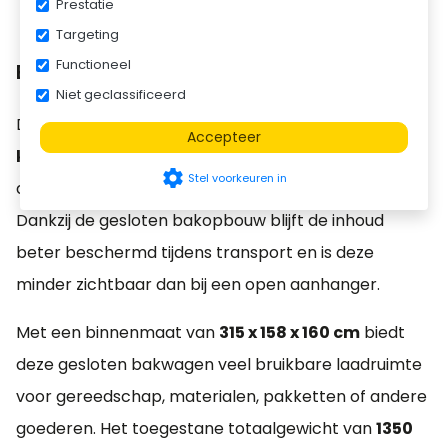
Prestatie
Targeting
Functioneel
Beschrijving
Niet geclassificeerd
De
Henra gesloten bakwagen 315x158x160 1350
Accepteer
kg
is een praktische aanhangwagen voor iedereen
settings
Stel voorkeuren in
die lading netjes en afgeschermd wil vervoeren.
Dankzij de gesloten bakopbouw blijft de inhoud
beter beschermd tijdens transport en is deze
minder zichtbaar dan bij een open aanhanger.
Met een binnenmaat van
315 x 158 x 160 cm
biedt
deze gesloten bakwagen veel bruikbare laadruimte
voor gereedschap, materialen, pakketten of andere
goederen. Het toegestane totaalgewicht van
1350