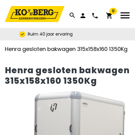


0
menu
search
phone
person
shopping_cart
Ruim 40 jaar ervaring
check
Henra gesloten bakwagen 315x158x160 1350Kg
Henra gesloten bakwagen
315x158x160 1350Kg