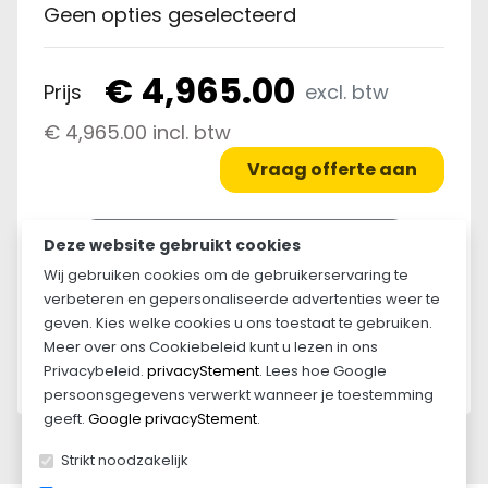
€10,- p maand.
Geen opties geselecteerd
€ 225,00
€ 4,965.00
Prijs
excl. btw
Slot tasmodel
€ 4,965.00 incl. btw
€ 35,00
Vraag offerte aan
picture_as_pdf
Download configuratie als PDF
Deze website gebruikt cookies
Wij gebruiken cookies om de gebruikerservaring te
Leasen vanaf
verbeteren en gepersonaliseerde advertenties weer te
€ 88,80
per maand
geven. Kies welke cookies u ons toestaat te gebruiken.
Meer over ons Cookiebeleid kunt u lezen in ons
Lease informatie »
Privacybeleid.
privacyStement
. Lees hoe Google
persoonsgegevens verwerkt wanneer je toestemming
geeft.
Google privacyStement
.
Strikt noodzakelijk