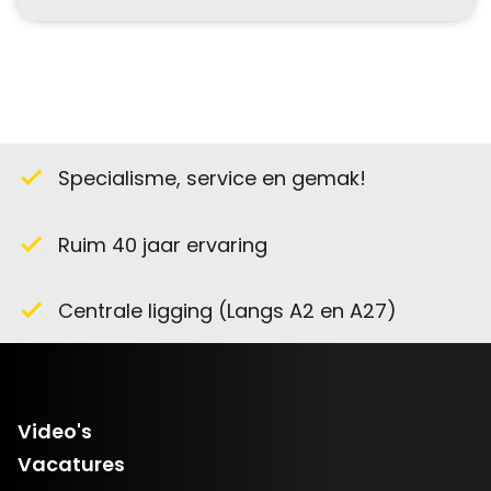
Specialisme, service en gemak!
check
Ruim 40 jaar ervaring
check
Centrale ligging (Langs A2 en A27)
check
Video's
Vacatures