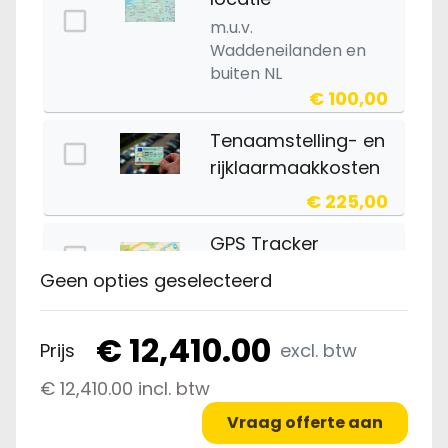
m.u.v.
Waddeneilanden en
buiten NL
€ 100,00
Tenaamstelling- en
rijklaarmaakkosten
€ 225,00
GPS Tracker
€10,- p maand.
Geen opties geselecteerd
€ 225,00
€ 12,410.00
Prijs
excl. btw
Slot tasmodel
€ 12,410.00 incl. btw
€ 35,00
Vraag offerte aan