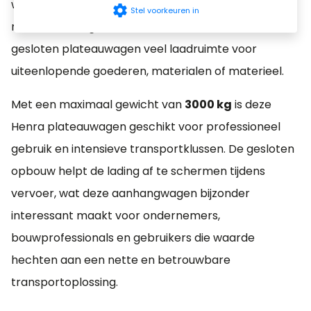
wie lading veilig en beschut wil vervoeren. Dankzij de
settings
Stel voorkeuren in
ruime afmeting van
453 x 222 x 190 cm
biedt deze
gesloten plateauwagen veel laadruimte voor
uiteenlopende goederen, materialen of materieel.
Met een maximaal gewicht van
3000 kg
is deze
Henra plateauwagen geschikt voor professioneel
gebruik en intensieve transportklussen. De gesloten
opbouw helpt de lading af te schermen tijdens
vervoer, wat deze aanhangwagen bijzonder
interessant maakt voor ondernemers,
bouwprofessionals en gebruikers die waarde
hechten aan een nette en betrouwbare
transportoplossing.