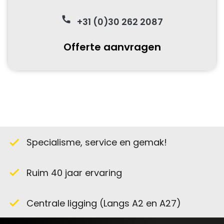
phone
+31 (0)30 262 2087
Offerte aanvragen
Specialisme, service en gemak!
check
Ruim 40 jaar ervaring
check
Centrale ligging (Langs A2 en A27)
check