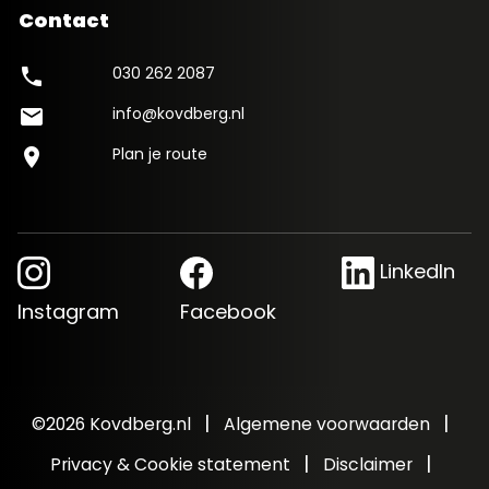
Contact
030 262 2087
phone
info@kovdberg.nl
mail
Plan je route
location_on
LinkedIn
Instagram
Facebook
|
|
©2026 Kovdberg.nl
Algemene voorwaarden
|
|
Privacy & Cookie statement
Disclaimer