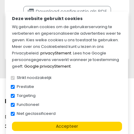
picture_as_pdf
Download configuratie als PDF
Deze website gebruikt cookies
Leasen vanaf
Wij gebruiken cookies om de gebruikerservaring te
€ 221,95
per maand
verbeteren en gepersonaliseerde advertenties weer te
geven. Kies welke cookies u ons toestaat te gebruiken.
Lease informatie »
Meer over ons Cookiebeleid kunt u lezen in ons
Privacybeleid.
privacyStement
. Lees hoe Google
persoonsgegevens verwerkt wanneer je toestemming
geeft.
Google privacyStement
.
Strikt noodzakelijk
Prestatie
Targeting
Beschrijving
Functioneel
Niet geclassificeerd
De
Henra gesloten plateauwagen 453x222x190
3000 kg
is een praktische transportoplossing voor
Accepteer