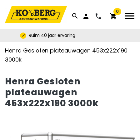


0
menu
search
phone
person
shopping_cart
Ruim 40 jaar ervaring
check
Henra Gesloten plateauwagen 453x222x190
3000k
Henra Gesloten
plateauwagen
453x222x190 3000k