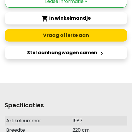
Lease informatie »
In winkelmandje
shopping_cart
Vraag offerte aan
Stel aanhangwagen samen
keyboard_arrow_right
Specificaties
Artikelnummer
1987
Breedte
220 cm