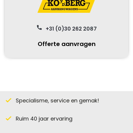
phone
+31 (0)30 262 2087
Offerte aanvragen
Specialisme, service en gemak!
check
Ruim 40 jaar ervaring
check