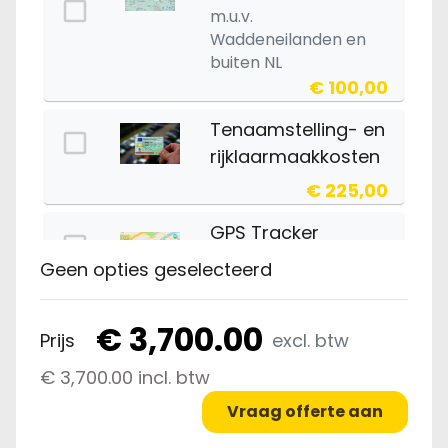
m.u.v.
Waddeneilanden en
buiten NL
€ 100,00
Tenaamstelling- en
rijklaarmaakkosten
€ 225,00
GPS Tracker
€10,- p maand.
Geen opties geselecteerd
€ 225,00
€ 3,700.00
Prijs
excl. btw
Slot tasmodel
€ 3,700.00 incl. btw
€ 35,00
Vraag offerte aan