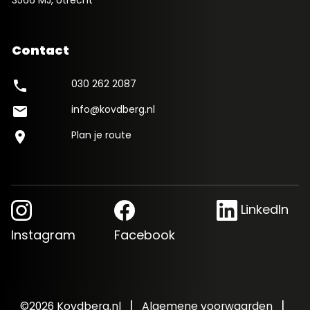
Contact
030 262 2087
phone
info@kovdberg.nl
mail
Plan je route
location_on
LinkedIn
Instagram
Facebook
|
|
©2026 Kovdberg.nl
Algemene voorwaarden