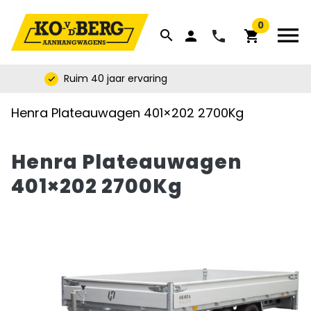


0
menu
search
phone
person
shopping_cart
Ruim 40 jaar ervaring
check
Henra Plateauwagen 401×202 2700Kg
Henra Plateauwagen
401×202 2700Kg