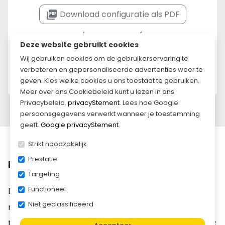
picture_as_pdf
Download configuratie als PDF
Leasen vanaf
Deze website gebruikt cookies
€ 66,17
per maand
Wij gebruiken cookies om de gebruikerservaring te
verbeteren en gepersonaliseerde advertenties weer te
Lease informatie »
geven. Kies welke cookies u ons toestaat te gebruiken.
Meer over ons Cookiebeleid kunt u lezen in ons
Privacybeleid.
privacyStement
. Lees hoe Google
persoonsgegevens verwerkt wanneer je toestemming
geeft.
Google privacyStement
.
Strikt noodzakelijk
Prestatie
Beschrijving
Targeting
Functioneel
De
Henra plateauwagen 401x202 2700kg
is een
Niet geclassificeerd
ruime en sterke aanhangwagen voor professioneel
transport. Dankzij het grote laadoppervlak van
401 x