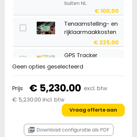
buiten NL
€ 100,00
Tenaamstelling- en
rijklaarmaakkosten
€ 225,00
GPS Tracker
€10,- p maand.
Geen opties geselecteerd
€ 225,00
€ 5,230.00
Prijs
excl. btw
Slot tasmodel
€ 5,230.00 incl. btw
€ 35,00
Vraag offerte aan
picture_as_pdf
Download configuratie als PDF