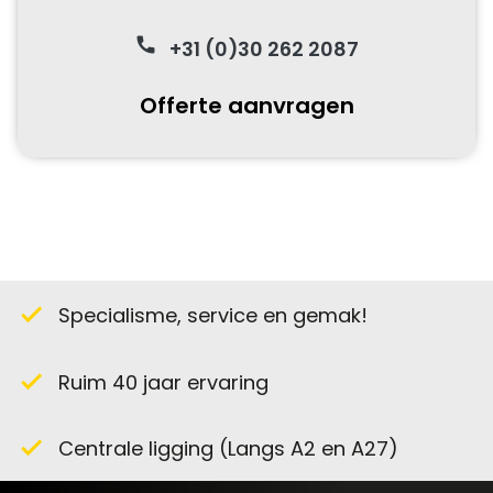
phone
+31 (0)30 262 2087
Offerte aanvragen
Specialisme, service en gemak!
check
Ruim 40 jaar ervaring
check
Centrale ligging (Langs A2 en A27)
check