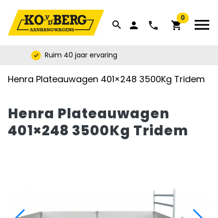


0
menu
search
phone
person
shopping_cart
Ruim 40 jaar ervaring
check
Henra Plateauwagen 401×248 3500Kg Tridem
Henra Plateauwagen
401×248 3500Kg Tridem