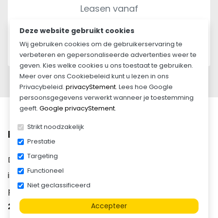
Leasen vanaf
€ 93,54
per maand
Deze website gebruikt cookies
Lease informatie »
Wij gebruiken cookies om de gebruikerservaring te
verbeteren en gepersonaliseerde advertenties weer te
geven. Kies welke cookies u ons toestaat te gebruiken.
Meer over ons Cookiebeleid kunt u lezen in ons
Privacybeleid.
privacyStement
. Lees hoe Google
persoonsgegevens verwerkt wanneer je toestemming
geeft.
Google privacyStement
.
Strikt noodzakelijk
Beschrijving
Prestatie
Targeting
De
Henra plateauwagen 401x248 3500kg tridem
Functioneel
is een krachtige en veelzijdige aanhangwagen voor
Niet geclassificeerd
professioneel transport. Met een plateau van
401 x
248 cm
biedt deze wagen veel laadruimte voor
Accepteer