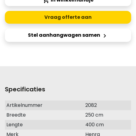
shopping_cart
Vraag offerte aan
Stel aanhangwagen samen
keyboard_arrow_right
Specificaties
Artikelnummer
2082
Breedte
250 cm
Lengte
400 cm
Merk
Henra