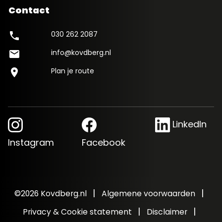
Contact
030 262 2087
phone
info@kovdberg.nl
mail
Plan je route
location_on
LinkedIn
Instagram
Facebook
|
|
©2026 Kovdberg.nl
Algemene voorwaarden
|
|
Privacy & Cookie statement
Disclaimer