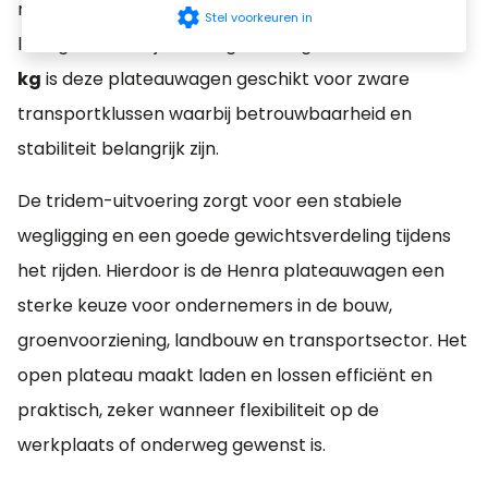
machines, materialen en andere omvangrijke
settings
Stel voorkeuren in
ladingen. Dankzij het toegestane gewicht van
3500
kg
is deze plateauwagen geschikt voor zware
transportklussen waarbij betrouwbaarheid en
stabiliteit belangrijk zijn.
De tridem-uitvoering zorgt voor een stabiele
wegligging en een goede gewichtsverdeling tijdens
het rijden. Hierdoor is de Henra plateauwagen een
sterke keuze voor ondernemers in de bouw,
groenvoorziening, landbouw en transportsector. Het
open plateau maakt laden en lossen efficiënt en
praktisch, zeker wanneer flexibiliteit op de
werkplaats of onderweg gewenst is.