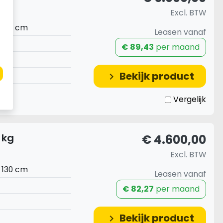
Excl. BTW
 130 cm
Leasen vanaf
€ 89,43
per maand
Bekijk product
keyboard_arrow_right
Vergelijk
 kg
€ 4.600,00
Excl. BTW
 130 cm
Leasen vanaf
€ 82,27
per maand
Bekijk product
keyboard_arrow_right