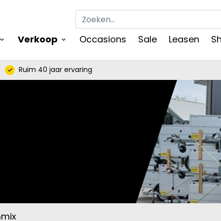
Verkoop
Occasions
Sale
Leasen
Sh
keyboard_arrow_down
oard_arrow_down
Ruim 40 jaar ervaring
check
mmix