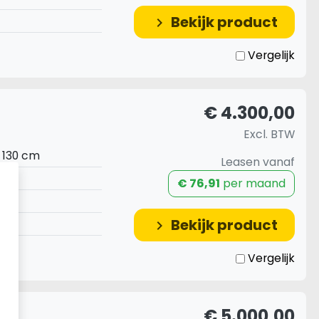
Bekijk product
keyboard_arrow_right
Vergelijk
€ 4.300,00
Excl. BTW
 130 cm
Leasen vanaf
€ 76,91
per maand
Bekijk product
keyboard_arrow_right
Vergelijk
 kg
€ 5.000,00