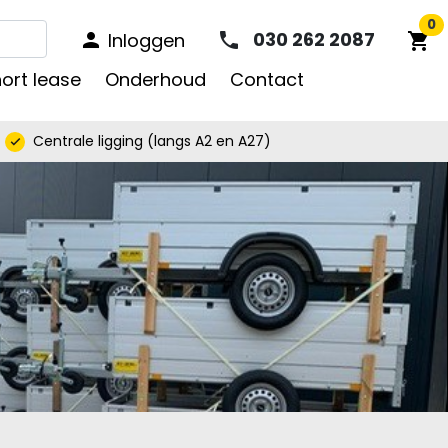
0
030 262 2087
Inloggen
phone
person
shopping_cart
ort lease
Onderhoud
Contact
Centrale ligging (langs A2 en A27)
check