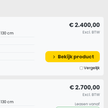
€ 2.400,00
Excl. BTW
x 130 cm
Bekijk product
keyboard_arrow_right
Vergelijk
€ 2.700,00
Excl. BTW
x 130 cm
Leasen vanaf