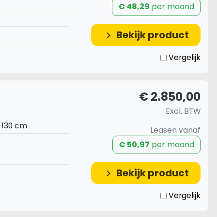
€ 48,29
per maand
Bekijk product
keyboard_arrow_right
Vergelijk
€ 2.850,00
Excl. BTW
x 130 cm
Leasen vanaf
€ 50,97
per maand
Bekijk product
keyboard_arrow_right
Vergelijk