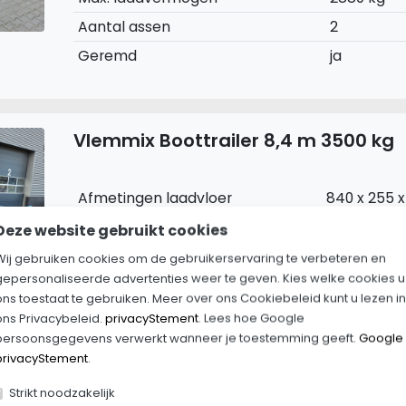
Aantal assen
2
Geremd
ja
Vlemmix Boottrailer 8,4 m 3500 kg
Afmetingen laadvloer
840 x 255 x
Max. totaal gewicht
3500 kg
Deze website gebruikt cookies
Max. laadvermogen
2860 kg
Wij gebruiken cookies om de gebruikerservaring te verbeteren en
gepersonaliseerde advertenties weer te geven. Kies welke cookies u
Aantal assen
2
ons toestaat te gebruiken. Meer over ons Cookiebeleid kunt u lezen in
Geremd
Ja
ons Privacybeleid.
privacyStement
. Lees hoe Google
persoonsgegevens verwerkt wanneer je toestemming geeft.
Google
privacyStement
.
Strikt noodzakelijk
Vlemmix Flex-roll trailer 8,4 m 3500