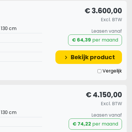
€ 3.600,00
Excl. BTW
x 130 cm
Leasen vanaf
€ 64,39
per maand
Bekijk product
keyboard_arrow_right
Vergelijk
€ 4.150,00
Excl. BTW
x 130 cm
Leasen vanaf
€ 74,22
per maand