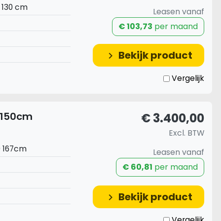
x 130 cm
Leasen vanaf
€ 103,73
per maand
Bekijk product
keyboard_arrow_right
Vergelijk
 150cm
€ 3.400,00
Excl. BTW
0 167cm
Leasen vanaf
€ 60,81
per maand
Bekijk product
keyboard_arrow_right
Vergelijk