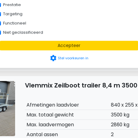
Prestatie
Targeting
Afmetingen laadvloer
840 x 255 x
Functioneel
Max. totaal gewicht
3500 kg
Niet geclassificeerd
Max. laadvermogen
2860 kg
Accepteer
Aantal assen
2
Geremd
Ja
settings
Stel voorkeuren in
Vlemmix Zeilboot trailer 8,4 m 3500
Afmetingen laadvloer
840 x 255 x
Max. totaal gewicht
3500 kg
Max. laadvermogen
2860 kg
Aantal assen
2