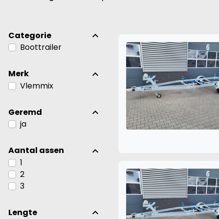
Categorie
Boottrailer
Merk
Vlemmix
Geremd
ja
Aantal assen
1
2
3
Lengte