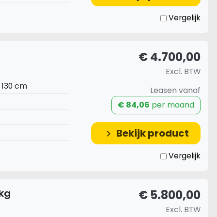
Vergelijk
€ 4.700,00
Excl. BTW
x 130 cm
Leasen vanaf
€ 84,06
per maand
Bekijk product
keyboard_arrow_right
Vergelijk
 kg
€ 5.800,00
Excl. BTW