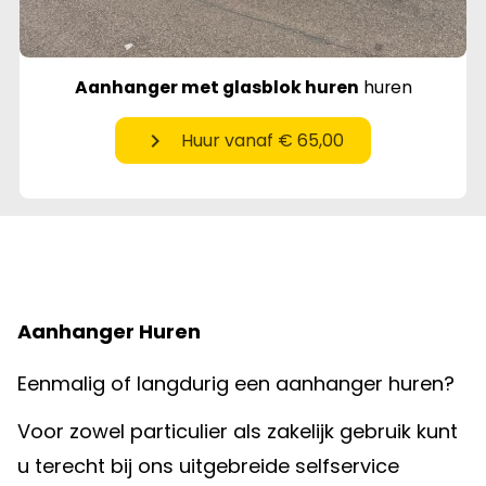
Aanhanger met glasblok huren
huren
chevron_right
Huur vanaf € 65,00
Aanhanger Huren
Eenmalig of langdurig een aanhanger huren?
Voor zowel particulier als zakelijk gebruik kunt
u terecht bij ons uitgebreide selfservice