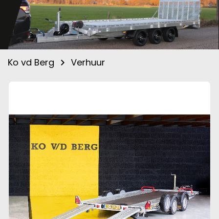
Ko vd Berg
Verhuur
navigate_next