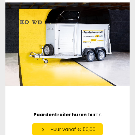
Paardentrailer huren
huren
chevron_right
Huur vanaf € 50,00