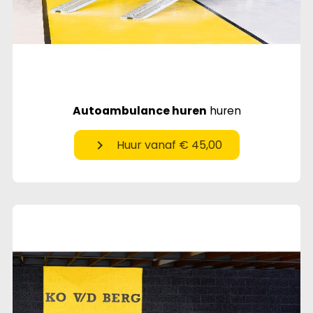
Autoambulance huren
huren
chevron_right
Huur vanaf € 45,00