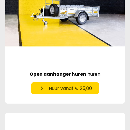
Open aanhanger huren
huren
chevron_right
Huur vanaf € 25,00