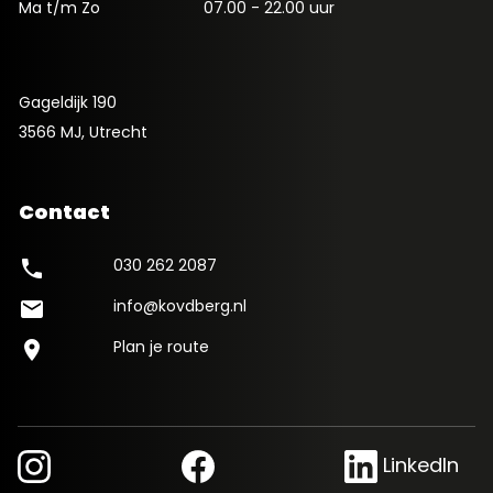
Ma t/m Zo
07.00 - 22.00 uur
Gageldijk 190
3566 MJ, Utrecht
Contact
030 262 2087
phone
info@kovdberg.nl
mail
Plan je route
location_on
LinkedIn