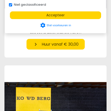
Niet geclassificeerd
Accepteer
settings
Stel voorkeuren in
Motortrailer huren
huren
chevron_right
Huur vanaf € 30,00