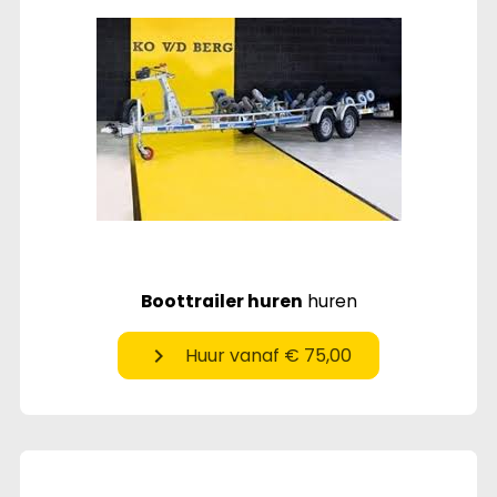
Boottrailer huren
huren
chevron_right
Huur vanaf € 75,00