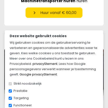
Machinetransporter huren
huren
chevron_right
Huur vanaf € 60,00
Deze website gebruikt cookies
Wij gebruiken cookies om de gebruikerservaring te
verbeteren en gepersonaliseerde advertenties weer te
geven. Kies welke cookies u ons toestaat te gebruiken.
Meer over ons Cookiebeleid kunt u lezen in ons
Privacybeleid.
privacyStement
. Lees hoe Google
persoonsgegevens verwerkt wanneer je toestemming
geeft.
Google privacyStement
.
Strikt noodzakelijk
Prestatie
Targeting
Functioneel