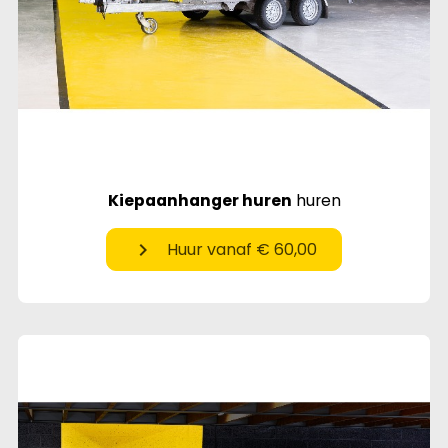
Kiepaanhanger huren
huren
chevron_right
Huur vanaf € 60,00