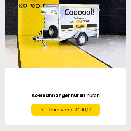
Koelaanhanger huren
huren
chevron_right
Huur vanaf € 90,00