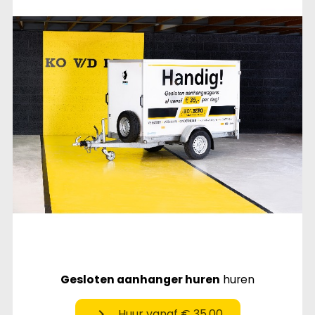
Gesloten aanhanger huren
huren
chevron_right
Huur vanaf € 35,00