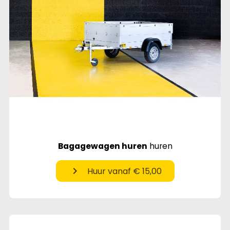
Bagagewagen huren
huren
chevron_right
Huur vanaf € 15,00