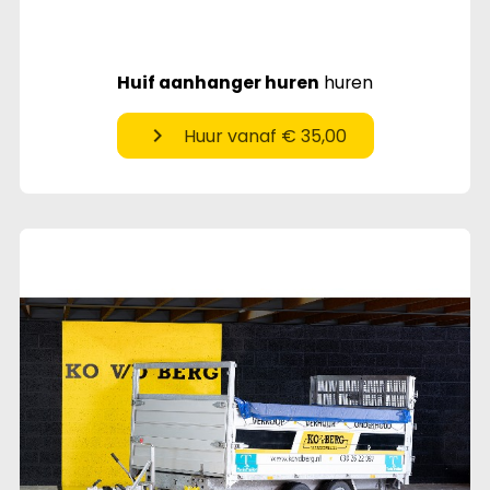
Huif aanhanger huren
huren
chevron_right
Huur vanaf € 35,00