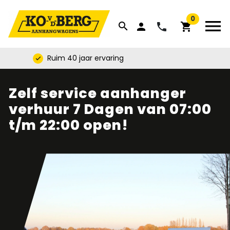
0
menu
search
phone
person
shopping_cart
Ruim 40 jaar ervaring
check
Zelf service aanhanger
verhuur 7 Dagen van 07:00
t/m 22:00 open!