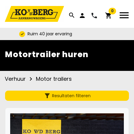
0
menu
search
phone
person
shopping_cart
Ruim 40 jaar ervaring
check
Motortrailer huren
Verhuur
Motor trailers
navigate_next
filter_alt
Resultaten filteren