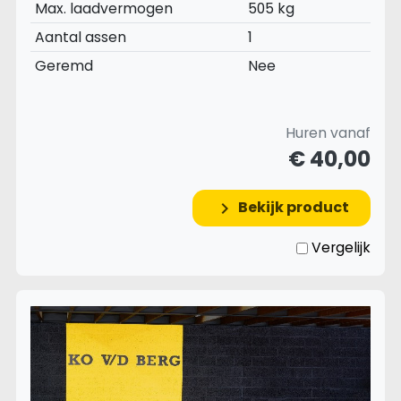
Max. laadvermogen
505 kg
Aantal assen
1
Geremd
Nee
Huren vanaf
€ 40,00
Bekijk product
keyboard_arrow_right
Vergelijk