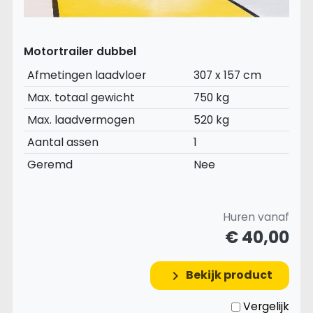
Motortrailer dubbel
Afmetingen laadvloer
307 x 157 cm
Max. totaal gewicht
750 kg
Max. laadvermogen
520 kg
Aantal assen
1
Geremd
Nee
Huren vanaf
€ 40,00
Bekijk product
keyboard_arrow_right
Vergelijk