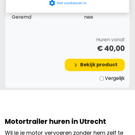
settings
Stel voorkeuren in
Aantal assen
1
Geremd
nee
Huren vanaf
€ 40,00
Bekijk product
keyboard_arrow_right
Vergelijk
Motortrailer huren in Utrecht
Wil je je motor vervoeren zonder hem zelf te