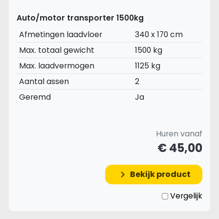
Auto/motor transporter 1500kg
Afmetingen laadvloer
340 x 170 cm
Max. totaal gewicht
1500 kg
Max. laadvermogen
1125 kg
Aantal assen
2
Geremd
Ja
Huren vanaf
€ 45,00
Bekijk product
keyboard_arrow_right
Vergelijk