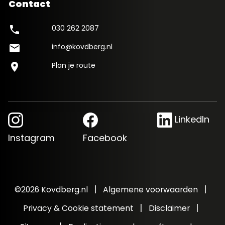
Contact
030 262 2087
phone
info@kovdberg.nl
mail
Plan je route
location_on
LinkedIn
Instagram
Facebook
|
|
©2026 Kovdberg.nl
Algemene voorwaarden
|
|
Privacy & Cookie statement
Disclaimer