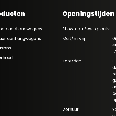
oducten
Openingstijden
oop aanhangwagens
Showroom/werkplaats;
uur aanhangwagens
Ma t/m Vrij
0
e
sions
1
rhoud
Zaterdag
G
d
n
g
a
b
o
Verhuur;
S
u