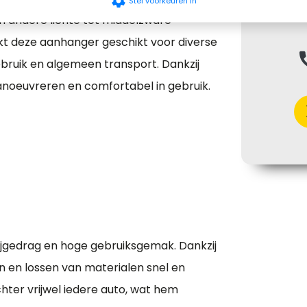
settings
Stel voorkeuren in
n andere lichte tot middelzware
kt deze aanhanger geschikt voor diverse
ph
gebruik en algemeen transport. Dankzij
anoeuvreren en comfortabel in gebruik.
chev
ijgedrag en hoge gebruiksgemak. Dankzij
n en lossen van materialen snel en
hter vrijwel iedere auto, wat hem