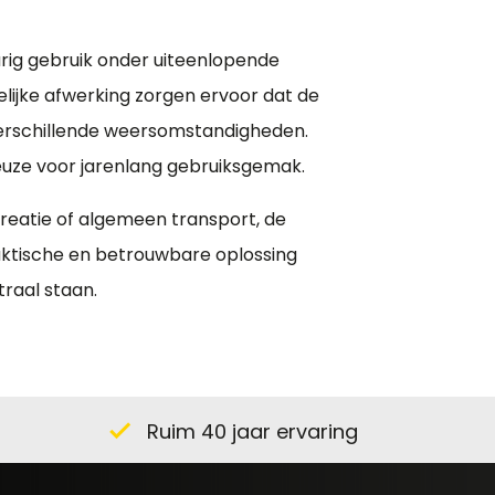
ig gebruik onder uiteenlopende
ijke afwerking zorgen ervoor dat de
n verschillende weersomstandigheden.
uze voor jarenlang gebruiksgemak.
reatie of algemeen transport, de
aktische en betrouwbare oplossing
raal staan.
Ruim 40 jaar ervaring
check