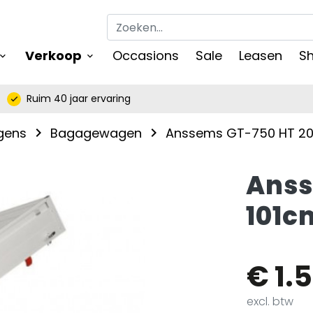
Verkoop
Occasions
Sale
Leasen
Sh
keyboard_arrow_down
oard_arrow_down
Ruim 40 jaar ervaring
check
gens
Bagagewagen
Anssems GT-750 HT 201
navigate_next
navigate_next
Anss
101c
€ 1.
excl. btw