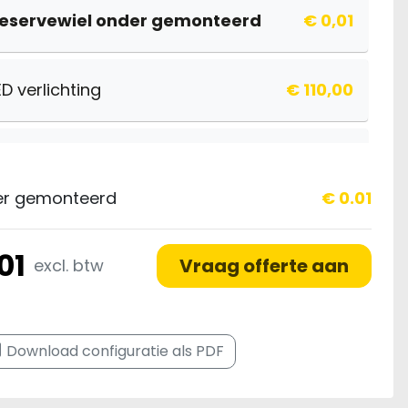
eservewiel onder gemonteerd
€ 0,01
ED verlichting
€ 110,00
warsdragers
€ 175,00
er gemonteerd
€ 0.01
ietsendrager
€ 50,00
01
Vraag offerte aan
excl. btw
ietsendrager Thule
€ 140,00
df
Download configuratie als PDF
ontagekosten per
€ 25,00
ietsendrager