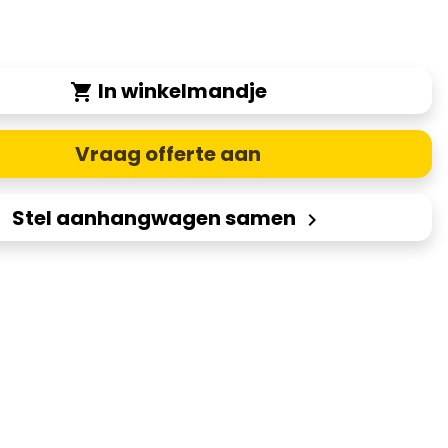
In winkelmandje
shopping_cart
Vraag offerte aan
Stel aanhangwagen samen
keyboard_arrow_right