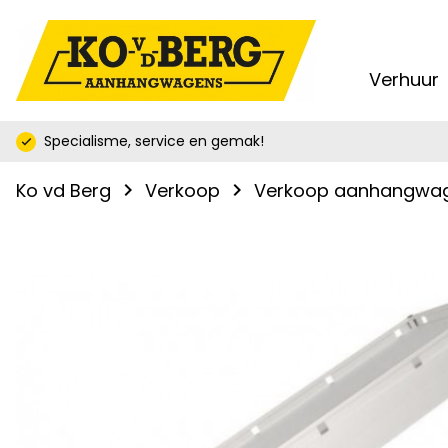
Verhuur
keyb
Specialisme, service en gemak!
check
Ko vd Berg
Verkoop
Verkoop aanhangwa
navigate_next
navigate_next