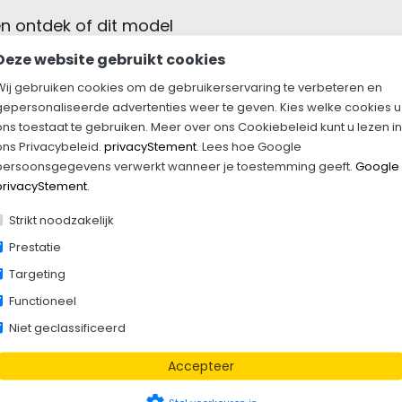
n ontdek of dit model
S
Deze website gebruikt cookies
Wij gebruiken cookies om de gebruikerservaring te verbeteren en
gepersonaliseerde advertenties weer te geven. Kies welke cookies u
ons toestaat te gebruiken. Meer over ons Cookiebeleid kunt u lezen in
ons Privacybeleid.
privacyStement
. Lees hoe Google
persoonsgegevens verwerkt wanneer je toestemming geeft.
Google
privacyStement
.
Strikt noodzakelijk
Prestatie
mpacte en veelzijdige bagagewagen die
Targeting
nsportwerkzaamheden. Dankzij de sterke
Functioneel
genschappen is deze aanhanger geschikt
Niet geclassificeerd
Accepteer
wagen voldoende ruimte voor het