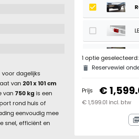
R
L
D
1 optie geselecteerd:
Reservewiel ond
delete
voor dagelijks
F
aat van
201 x 101 cm
€ 1,599.
Prijs
e van
750 kg
is een
F
€ 1,599.01 incl. btw
port rond huis of
 lading eenvoudig mee
picture_as_p
M
snel, efficiënt en
f