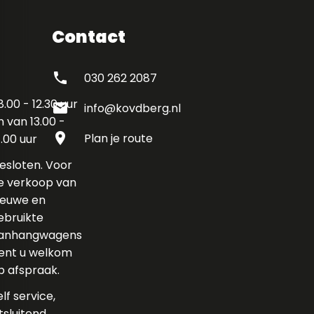
Contact
phone
030 262 2087
8.00 - 12.30 uur
mail
info@kovdberg.nl
n van 13.00 -
location_on
Plan je route
7.00 uur
esloten. Voor
e verkoop van
ieuwe en
ebruikte
anhangwagens
ent u welkom
p afspraak.
elf service,
itsluitend