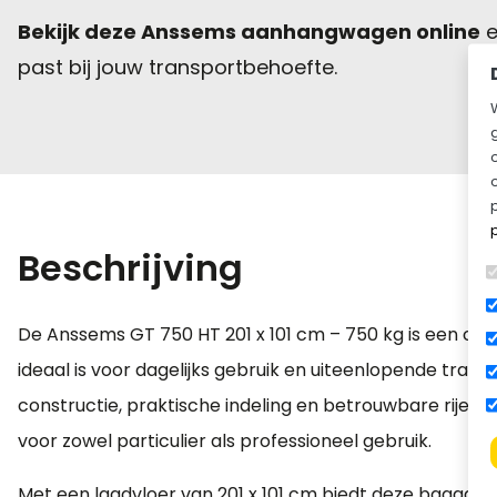
Bekijk deze Anssems aanhangwagen online
e
past bij jouw transportbehoefte.
Beschrijving
De Anssems GT 750 HT 201 x 101 cm – 750 kg is een co
ideaal is voor dagelijks gebruik en uiteenlopende tra
constructie, praktische indeling en betrouwbare rijei
voor zowel particulier als professioneel gebruik.
Met een laadvloer van 201 x 101 cm biedt deze bagage