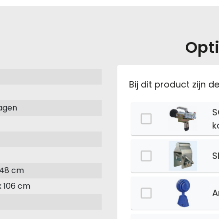
Opti
Bij dit product zijn 
agen
S
k
S
x 48 cm
x 106 cm
A