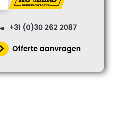
one
+31 (0)30 262 2087
ron_right
Offerte aanvragen