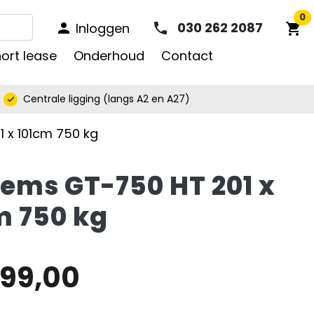


0
030 262 2087
Inloggen
phone
person
shopping_cart
ort lease
Onderhoud
Contact
Centrale ligging (langs A2 en A27)
check
 x 101cm 750 kg
ems GT-750 HT 201 x
m 750 kg
599,00