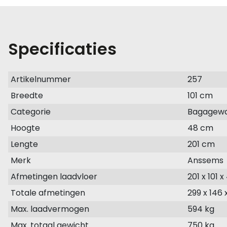
Specificaties
Artikelnummer
257
Breedte
101 cm
Categorie
Bagagew
Hoogte
48 cm
Lengte
201 cm
Merk
Anssems
Afmetingen laadvloer
201 x 101 
Totale afmetingen
299 x 146 
Max. laadvermogen
594 kg
Max. totaal gewicht
750 kg