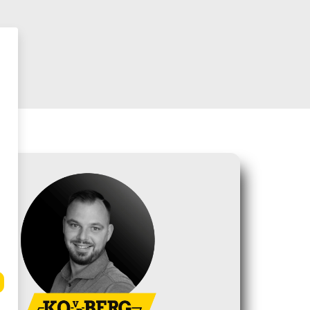
et steunpoten gt
€ 90,00