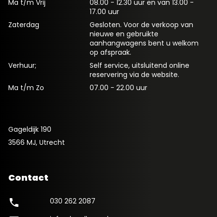
Ma t/m Vrij
08.00 - 12.30 uur en van 13.00 -
17.00 uur
Zaterdag
Gesloten. Voor de verkoop van
nieuwe en gebruikte
aanhangwagens bent u welkom
op afspraak.
Verhuur;
Self service, uitsluitend online
reservering via de website.
Ma t/m Zo
07.00 - 22.00 uur
Gageldijk 190
3566 MJ, Utrecht
Contact
030 262 2087
phone