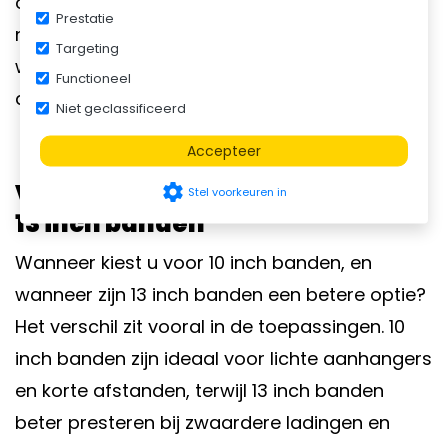
om kwaliteit en stijl kunt u bijvoorbeeld kijken
Prestatie
naar een
saris bagagewagen
, waarbij
Targeting
wieldoppen vaak standaard worden
Functioneel
aangeboden.
Niet geclassificeerd
Accepteer
Vergelijking: 10 inch banden vs.
settings
Stel voorkeuren in
13 inch banden
Wanneer kiest u voor 10 inch banden, en
wanneer zijn 13 inch banden een betere optie?
Het verschil zit vooral in de toepassingen. 10
inch banden zijn ideaal voor lichte aanhangers
en korte afstanden, terwijl 13 inch banden
beter presteren bij zwaardere ladingen en