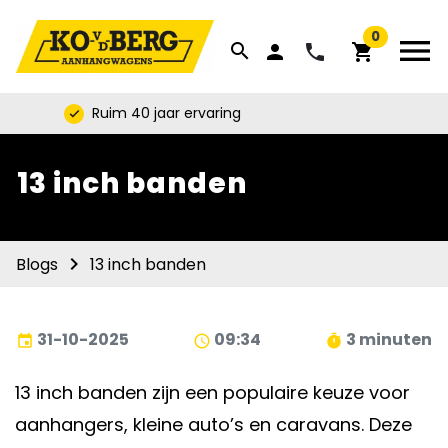
0
menu
search
phone
person
shopping_cart
Ruim 40 jaar ervaring
check
13 inch banden
navigate_next
13 inch banden
Blogs
31-10-2025
09:34
3 minuten
event
schedule
timer
13 inch banden zijn een populaire keuze voor
aanhangers, kleine auto’s en caravans. Deze