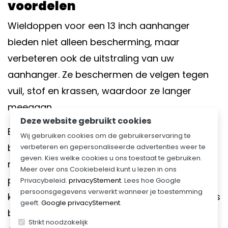
voordelen
Wieldoppen voor een 13 inch aanhanger
bieden niet alleen bescherming, maar
verbeteren ook de uitstraling van uw
aanhanger. Ze beschermen de velgen tegen
vuil, stof en krassen, waardoor ze langer
meegaan.
Deze website gebruikt cookies
Bij de aanschaf van wieldoppen is het
Wij gebruiken cookies om de gebruikerservaring te
verbeteren en gepersonaliseerde advertenties weer te
belangrijk om te kiezen voor duurzame
geven. Kies welke cookies u ons toestaat te gebruiken.
materialen en een ontwerp dat past bij uw
Meer over ons Cookiebeleid kunt u lezen in ons
persoonlijke smaak. Of u nu een moderne of
Privacybeleid.
privacyStement
. Lees hoe Google
persoonsgegevens verwerkt wanneer je toestemming
klassieke uitstraling wenst, er zijn talloze opties
geeft.
Google privacyStement
.
beschikbaar. Voor een merk dat bekend staat
Strikt noodzakelijk