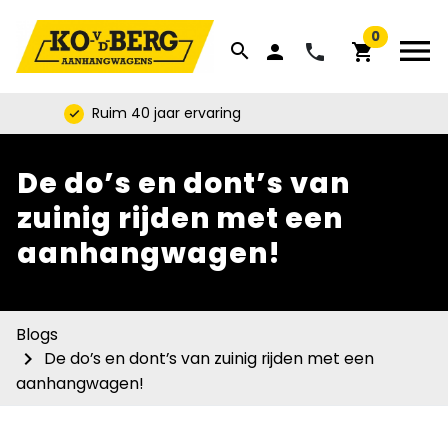
0
menu
search
phone
person
shopping_cart
Ruim 40 jaar ervaring
check
De do’s en dont’s van
zuinig rijden met een
aanhangwagen!
Blogs
navigate_next
De do’s en dont’s van zuinig rijden met een
aanhangwagen!