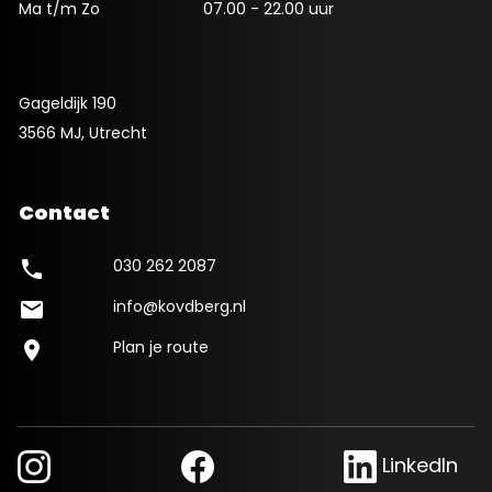
Ma t/m Zo
07.00 - 22.00 uur
Gageldijk 190
3566 MJ, Utrecht
Contact
030 262 2087
phone
info@kovdberg.nl
mail
Plan je route
location_on
LinkedIn