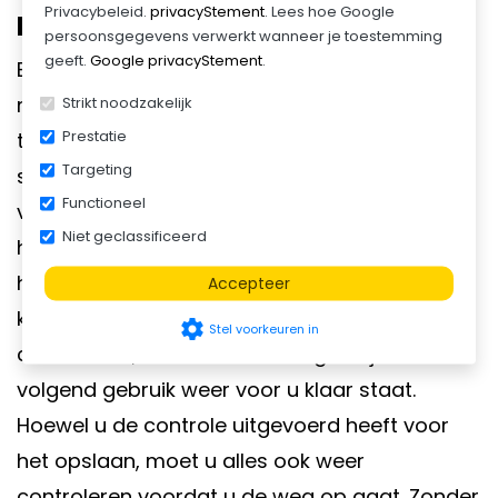
Privacybeleid.
privacyStement
. Lees hoe Google
De verlichting dient het te doen
persoonsgegevens verwerkt wanneer je toestemming
geeft.
Google privacyStement
.
Bij een goede
plateauwagen
of een ander
model aanhanger moeten de lampen te allen
Strikt noodzakelijk
Prestatie
tijde werken. Voordat u het voertuig naar de
Targeting
stalling brengt, is het van belang dat u de
Functioneel
verlichting goed controleert. Doen alle lampen
Niet geclassificeerd
het nog? Zit er vuil op wat u er eerst af moet
halen voor een betere zichtbaarheid? Vooraf
Accepteer
kunt u de verlichting goed schoonmaken en
settings
Stel voorkeuren in
controleren, zodat de aanhanger bij een
volgend gebruik weer voor u klaar staat.
Hoewel u de controle uitgevoerd heeft voor
het opslaan, moet u alles ook weer
controleren voordat u de weg op gaat. Zonder