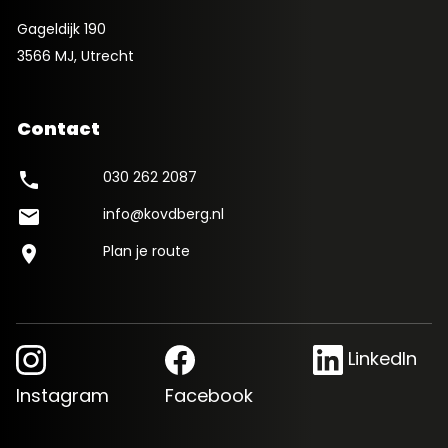
Gageldijk 190
3566 MJ, Utrecht
Contact
030 262 2087
phone
info@kovdberg.nl
mail
Plan je route
location_on
LinkedIn
Instagram
Facebook