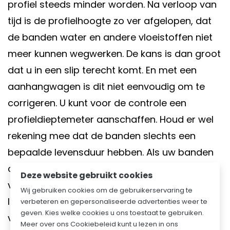
profiel steeds minder worden. Na verloop van
tijd is de profielhoogte zo ver afgelopen, dat
de banden water en andere vloeistoffen niet
meer kunnen wegwerken. De kans is dan groot
dat u in een slip terecht komt. En met een
aanhangwagen is dit niet eenvoudig om te
corrigeren. U kunt voor de controle een
profieldieptemeter aanschaffen. Houd er wel
rekening mee dat de banden slechts een
bepaalde levensduur hebben. Als uw banden
op leeftijd zijn, kunt u deze het beste
Deze website gebruikt cookies
vervangen. U kunt deze nieuwe banden erop
Wij gebruiken cookies om de gebruikerservaring te
leggen voordat u de weg op gaat en bent
verbeteren en gepersonaliseerde advertenties weer te
geven. Kies welke cookies u ons toestaat te gebruiken.
verzekerd van meer veiligheid.
Meer over ons Cookiebeleid kunt u lezen in ons