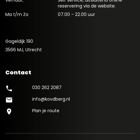
Verhuur;
Self service, uitsluitend online
reservering via de website.
Ma t/m Zo
07.00 - 22.00 uur
Gageldijk 190
3566 MJ, Utrecht
Contact
030 262 2087
phone
info@kovdberg.nl
mail
Plan je route
location_on