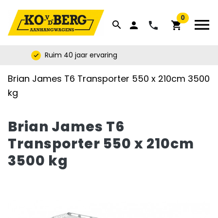


0
menu
search
phone
person
shopping_cart
Ruim 40 jaar ervaring
check
Brian James T6 Transporter 550 x 210cm 3500
kg
Brian James T6
Transporter 550 x 210cm
3500 kg