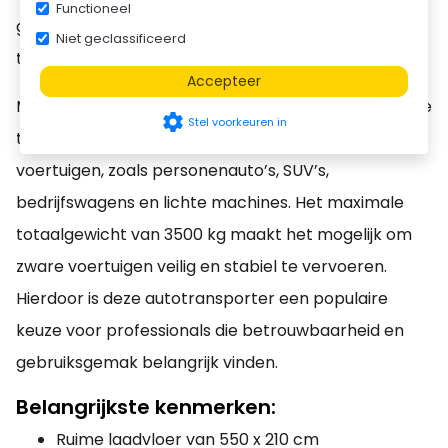
Functioneel
Accupakket
gebruik binnen de autobranche, transportsector en
Niet geclassificeerd
Incl Acculader
technische dienstverlening.
Accepteer
€ 1.100,00
Met een ruime laadvloer van 550 x 210 cm biedt deze
settings
Electrisch
Stel voorkeuren in
transporter voldoende ruimte voor uiteenlopende
kantelbed
voertuigen, zoals personenauto’s, SUV’s,
Alleen i.c.m. accu
bedrijfswagens en lichte machines. Het maximale
€ 1.400,00
totaalgewicht van 3500 kg maakt het mogelijk om
BJT Handlier
zware voertuigen veilig en stabiel te vervoeren.
Hierdoor is deze autotransporter een populaire
€ 550,00
keuze voor professionals die betrouwbaarheid en
BJT Elektrische lier
gebruiksgemak belangrijk vinden.
Kartt 4500
Alleen i.c.m. accu
Belangrijkste kenmerken:
€ 960,00
Ruime laadvloer van 550 x 210 cm