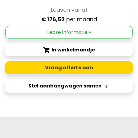
Leasen vanaf
€ 176,52
per maand
Lease informatie »
In winkelmandje
shopping_cart
Vraag offerte aan
Stel aanhangwagen samen
keyboard_arrow_right