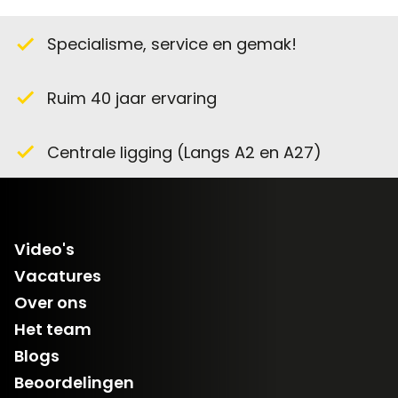
Specialisme, service en gemak!
check
Ruim 40 jaar ervaring
check
Centrale ligging (Langs A2 en A27)
check
Video's
Vacatures
Over ons
Het team
Blogs
Beoordelingen