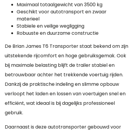
Maximaal totaalgewicht van 3500 kg
Bandenrek
Geschikt voor autotransport en zwaar
materieel
€ 680,00
Stabiele en veilige wegligging
Robuuste en duurzame constructie
Elektrische lier BJT
Kartt 9500
De Brian James T6 Transporter staat bekend om zijn
4300 kg met touw,
uitstekende rijcomfort en hoge gebruiksgemak. Ook
hoes en draadloze
bediening.
bij maximale belasting blijft de trailer stabiel en
€ 1.540,00
betrouwbaar achter het trekkende voertuig rijden.
Tempo 100 keuring
Dankzij de praktische indeling en slimme opbouw
Alleen i.c.m.
verloopt het laden en lossen van voertuigen snel en
schokdempers
efficiënt, wat ideaal is bij dagelijks professioneel
€ 175,00
gebruik.
Schokdempers
tridemas
Daarnaast is deze autotransporter gebouwd voor