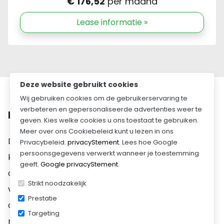
€ 176,52
per maand
2,10m Oprijklep over
Lease informatie »
de volledige
breedte
Alleen i.c.m.
hydraulisch kantelbed
€ 140,00
Deze website gebruikt cookies
Handmatig
Wij gebruiken cookies om de gebruikerservaring te
Hydraulisch
verbeteren en gepersonaliseerde advertenties weer te
Beschrijving
geven. Kies welke cookies u ons toestaat te gebruiken.
Kantelbed
Meer over ons Cookiebeleid kunt u lezen in ons
€ 690,00
De Brian James T6 Transporter 550 x 210 cm – 3500
Privacybeleid.
privacyStement
. Lees hoe Google
Electrisch Pakket
persoonsgegevens verwerkt wanneer je toestemming
kg is een hoogwaardige autotransporter die
geeft.
Google privacyStement
.
(incl. accu)
ontworpen is voor het veilig en efficiënt vervoeren
Electr. laadbed +
Strikt noodzakelijk
van voertuigen en zware ladingen. Dankzij de sterke
electr. lier +
Prestatie
bedieningsunit
constructie, professionele afwerking en uitstekende
Targeting
€ 3.610,00
rijeigenschappen is deze trailer ideaal voor intensief