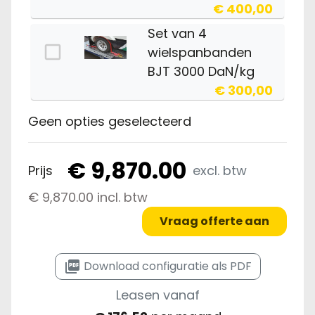
€ 400,00
Set van 4
wielspanbanden
BJT 3000 DaN/kg
€ 300,00
Geen opties geselecteerd
Aanrijblokkering
€ 210,00
€ 9,870.00
Prijs
excl. btw
Aanrijdblokkering
€ 9,870.00 incl. btw
met laag profiel
Vraag offerte aan
€ 280,00
Verlengde
picture_as_pdf
Download configuratie als PDF
oprijplaten 2.35m
Leasen vanaf
€ 100,00