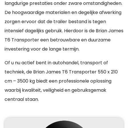
€ 585,00
langdurige prestaties onder zware omstandigheden.
Voorbord,
De hoogwaardige materialen en degelijke afwerking
demontabel 2,10m
zorgen ervoor dat de trailer bestand is tegen
- zelfde kleur
intensief dagelijks gebruik. Hierdoor is de Brian James
€ 230,00
T6 Transporter een betrouwbare en duurzame
Motorsteun Brian
investering voor de lange termijn.
james
Of u nu actief bent in autohandel, transport of
€ 375,00
techniek, de Brian James T6 Transporter 550 x 210
Deck slick pads 4x
cm – 3500 kg biedt een professionele oplossing
waarbij kwaliteit, veiligheid en gebruiksgemak
€ 180,00
centraal staan.
Kick-
downbediening
achterste
steunpoten