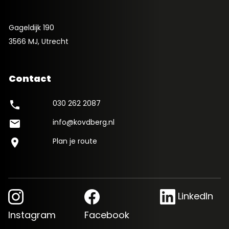
Gageldijk 190
3566 MJ, Utrecht
Contact
030 262 2087
phone
info@kovdberg.nl
mail
Plan je route
location_on
LinkedIn
Instagram
Facebook