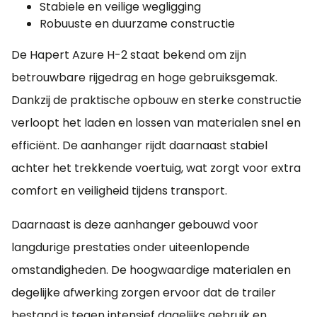
Stabiele en veilige wegligging
vlakzeil
Robuuste en duurzame constructie
€ 75,00
De Hapert Azure H-2 staat bekend om zijn
Aluminium vloer
met profielen H2
betrouwbare rijgedrag en hoge gebruiksgemak.
€ 425,00
Dankzij de praktische opbouw en sterke constructie
verloopt het laden en lossen van materialen snel en
efficiënt. De aanhanger rijdt daarnaast stabiel
achter het trekkende voertuig, wat zorgt voor extra
Set achterlichtbeschermers
€ 50,00
comfort en veiligheid tijdens transport.
Daarnaast is deze aanhanger gebouwd voor
LED verlichting
langdurige prestaties onder uiteenlopende
€ 110,00
omstandigheden. De hoogwaardige materialen en
degelijke afwerking zorgen ervoor dat de trailer
Aluminium
opzetborden 40 cm
bestand is tegen intensief dagelijks gebruik en