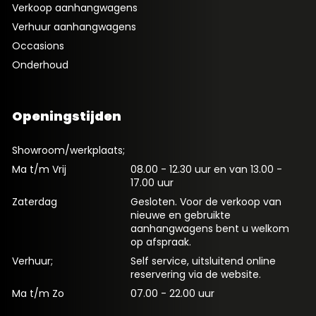
Afleveren op
Verkoop aanhangwagens
locatie
Verhuur aanhangwagens
m.u.v.
Occasions
Waddeneilanden en
Onderhoud
buiten NL
€ 100,00
Openingstijden
Showroom/werkplaats;
Ma t/m Vrij
08.00 - 12.30 uur en van 13.00 -
17.00 uur
Zaterdag
Gesloten. Voor de verkoop van
nieuwe en gebruikte
aanhangwagens bent u welkom
op afspraak.
Verhuur;
Self service, uitsluitend online
reservering via de website.
Ma t/m Zo
07.00 - 22.00 uur