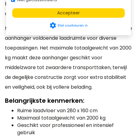
binnen de bouw, groenvoorziening, techniek en
Huif (150 cm, 4-
Accepteer
algemeen transport.
zijden te openen,
grijs)
settings
Stel voorkeuren in
Met een ruime laadvloer van 280 x 160 cm biedt deze
€ 870,00
aanhanger voldoende laadruimte voor diverse
Speciale kleur huif
toepassingen. Het maximale totaalgewicht van 2000
(standaard is grijs)
kg maakt deze aanhanger geschikt voor
Alleen i.c.m. huif
€ 149,00
middelzware tot zwaardere transporttaken, terwijl
de degelijke constructie zorgt voor extra stabiliteit
Vlakzeil (grijs)
en veiligheid, ook bij vollere belading.
ral 7037
€ 250,00
Belangrijkste kenmerken:
Speciale kleur
Ruime laadvloer van 280 x 160 cm
vlakzeil (standaard
Maximaal totaalgewicht van 2000 kg
is grijs)
Geschikt voor professioneel en intensief
gebruik
Alleen i.c.m. met