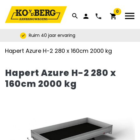


0
menu
search
phone
person
shopping_cart
Ruim 40 jaar ervaring
check
Hapert Azure H-2 280 x 160cm 2000 kg
Hapert Azure H-2 280 x
160cm 2000 kg