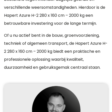
€ 1.000,00
verschillende weersomstandigheden. Hierdoor is de
Hapert Azure H-2 280 x 160 cm – 2000 kg een
Opzetborden 30
betrouwbare investering voor de lange termijn.
cm
€ 650,00
Of u nu actief bent in de bouw, groenvoorziening,
Aluminium
techniek of algemeen transport, de Hapert Azure H-
opzetborden 70 cm
2 280 x 160 cm – 2000 kg biedt een praktische en
€ 1.675,00
professionele oplossing waarbij kwaliteit,
Borden 40 cm ipv
duurzaamheid en gebruiksgemak centraal staan.
30 cm
Standaard is 30 cm
hoog
€ 196,00
Aluminium
opzetborden 40cm