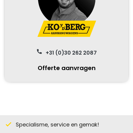
hoog
€ 919,00
Steunpoten
achterzijde
€ 230,00
phone
+31 (0)30 262 2087
Loofrekken 75cm
hoog
Offerte aanvragen
€ 1.360,00
Set
contourverlichting
achter
€ 75,00
Specialisme, service en gemak!
check