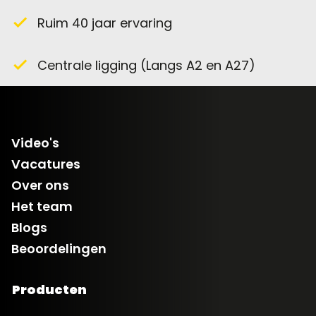
LED achteruitrijverlichting 2 stuks
Ruim 40 jaar ervaring
check
i.c.m stekkerdoos en tussensnoer en
relais
Centrale ligging (Langs A2 en A27)
check
€ 400,00
Stekkerdoos
tussensnoer
gemonteerd
Video's
€ 150,00
Vacatures
Schokdempers
Over ons
Hapert tandemas
Het team
€ 308,00
Blogs
Beoordelingen
GPS Tracker
€10,- p maand.
Producten
€ 225,00