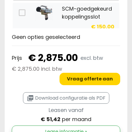
SCM-goedgekeurd
koppelingsslot
€ 150,00
Geen opties geselecteerd
Oprijpakket
2 aluminium
oprijbalken, 2
€ 2,875.00
Prijs
excl. btw
verstelbare
uitzetsteunen.
€ 2,875.00 incl. btw
€ 1.014,00
Vraag offerte aan
Bindhaken
buitenkant rondom
picture_as_pdf
Download configuratie als PDF
€ 45,00
Leasen vanaf
Reservewiel onder
€ 51,42
per maand
gemonteerd
Lease informatie »