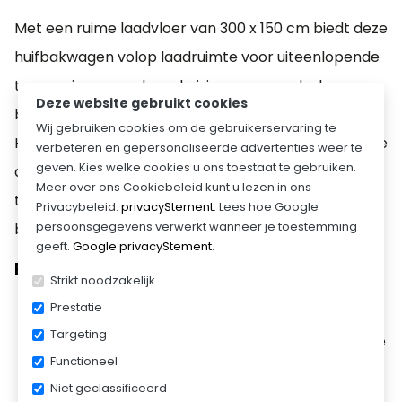
Met een ruime laadvloer van 300 x 150 cm biedt deze
huifbakwagen volop laadruimte voor uiteenlopende
toepassingen, zoals verhuizingen, gereedschap,
Deze website gebruikt cookies
bouwmaterialen, pakketten en algemeen transport.
Wij gebruiken cookies om de gebruikerservaring te
Het maximale totaalgewicht van 1350 kg maakt deze
verbeteren en gepersonaliseerde advertenties weer te
geven. Kies welke cookies u ons toestaat te gebruiken.
aanhanger geschikt voor middelzware
Meer over ons Cookiebeleid kunt u lezen in ons
transporttaken, terwijl de huif zorgt voor extra
Privacybeleid.
privacyStement
. Lees hoe Google
persoonsgegevens verwerkt wanneer je toestemming
bescherming tegen regen, vuil en wind.
geeft.
Google privacyStement
.
Belangrijkste kenmerken:
Strikt noodzakelijk
Ruime laadvloer van 300 x 150 cm
Prestatie
Maximaal totaalgewicht van 1350 kg
Targeting
Huifopbouw voor optimale bescherming van de
lading
Functioneel
Stabiele en veilige wegligging
Niet geclassificeerd