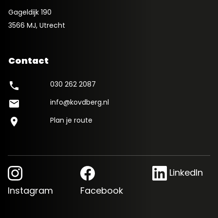
Gageldijk 190
3566 MJ, Utrecht
Contact
030 262 2087
phone
info@kovdberg.nl
mail
Plan je route
location_on
LinkedIn
Instagram
Facebook