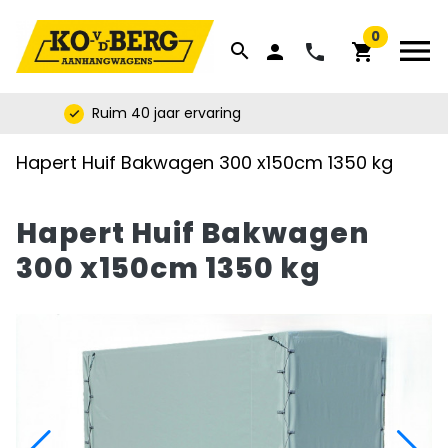


0
menu
search
phone
person
shopping_cart
Ruim 40 jaar ervaring
check
Hapert Huif Bakwagen 300 x150cm 1350 kg
Hapert Huif Bakwagen
300 x150cm 1350 kg