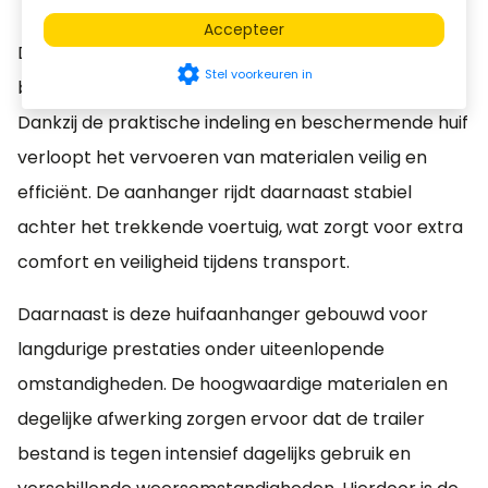
Robuuste en duurzame constructie
Accepteer
De Hapert Huif Bakwagen staat bekend om zijn
settings
Stel voorkeuren in
betrouwbare rijgedrag en hoge gebruiksgemak.
Dankzij de praktische indeling en beschermende huif
verloopt het vervoeren van materialen veilig en
efficiënt. De aanhanger rijdt daarnaast stabiel
achter het trekkende voertuig, wat zorgt voor extra
comfort en veiligheid tijdens transport.
Daarnaast is deze huifaanhanger gebouwd voor
langdurige prestaties onder uiteenlopende
omstandigheden. De hoogwaardige materialen en
degelijke afwerking zorgen ervoor dat de trailer
bestand is tegen intensief dagelijks gebruik en