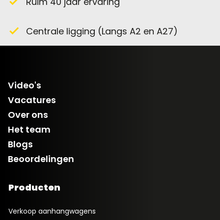
Ruim 40 jaar ervaring
check
Centrale ligging (Langs A2 en A27)
check
Video's
Vacatures
Over ons
Het team
Blogs
Beoordelingen
Producten
Verkoop aanhangwagens