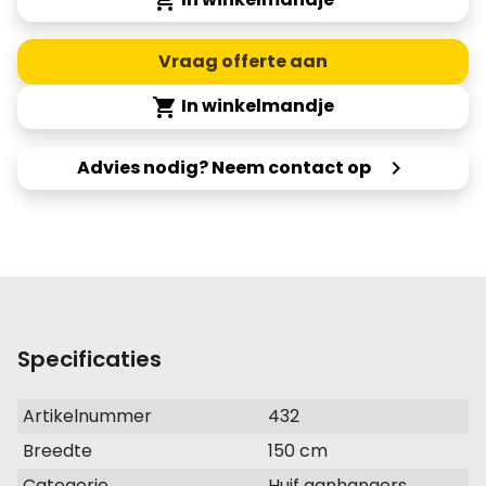
shopping_cart
Vraag offerte aan
In winkelmandje
shopping_cart
Advies nodig? Neem contact op
chevron_right
Specificaties
Artikelnummer
432
Breedte
150 cm
Categorie
Huif aanhangers